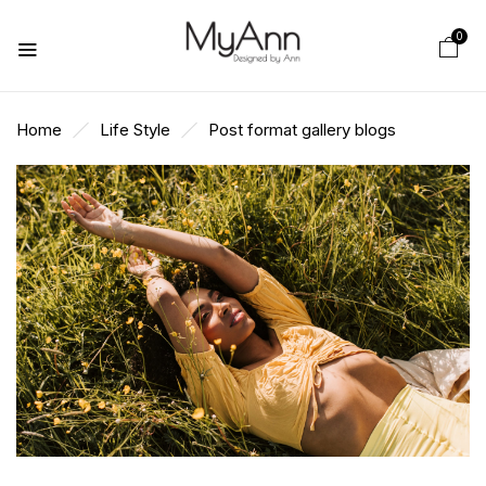
0
Home
Life Style
Post format gallery blogs