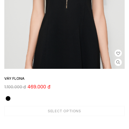
VÁY FLONA
469.000
₫
1.100.000
₫
SELECT OPTIONS
ADD TO CART