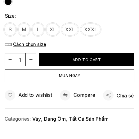
Size
S
M
L
XL
XXL
XXXL
Cách chọn size
ADD TO CART
MUA NGAY
Add to wishlist
Compare
Chia sẻ
Categories:
Váy
,
Dáng Ôm
,
Tất Cả Sản Phẩm