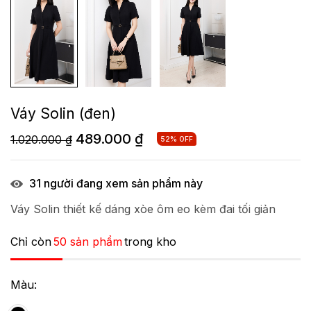
Váy Solin (đen)
489.000
₫
1.020.000
₫
52% OFF
31
người đang xem sản phẩm này
Váy Solin thiết kế dáng xòe ôm eo kèm đai tối giản
Chỉ còn
50 sản phẩm
trong kho
Màu