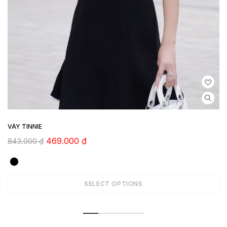
VÁY TINNIE
469.000
₫
843.000
₫
SELECT OPTIONS
ADD TO CART