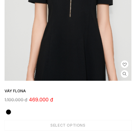
VÁY FLONA
469.000
₫
1.100.000
₫
SELECT OPTIONS
ADD TO CART