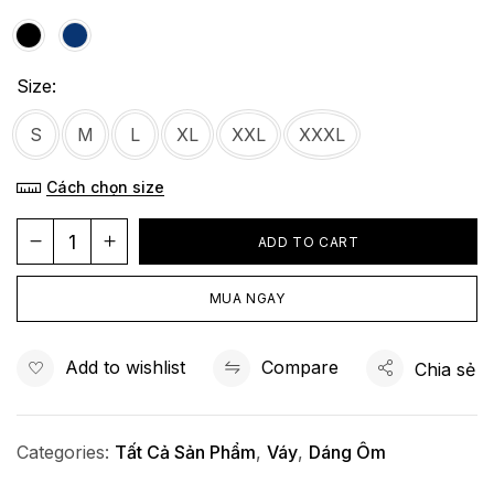
Size
S
M
L
XL
XXL
XXXL
Cách chọn size
ADD TO CART
MUA NGAY
Add to wishlist
Compare
Chia sẻ
Categories:
Tất Cả Sản Phẩm
,
Váy
,
Dáng Ôm