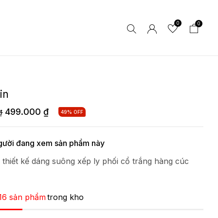
0
0
in
499.000
₫
₫
49% OFF
ười đang xem sản phẩm này
 thiết kế dáng suông xếp ly phối cổ trắng hàng cúc
16 sản phẩm
trong kho