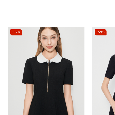
-57%
-53%