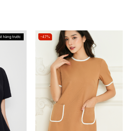
t hàng trước
-47%