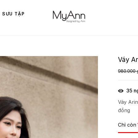
 SƯU TẬP
Váy Ar
980.000
35
ng
Váy Arin
đồng
Chỉ còn