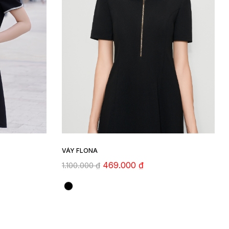
VÁY FLONA
469.000
₫
1.100.000
₫