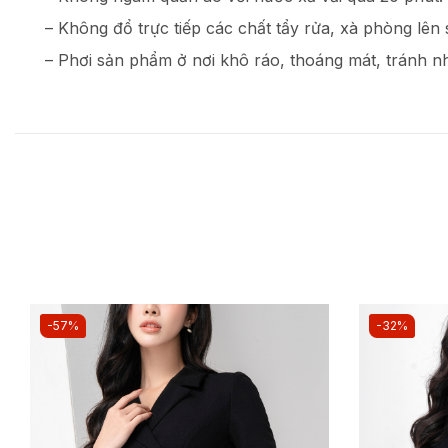
– Không đổ trực tiếp các chất tẩy rửa, xà phòng lên
– Phơi sản phẩm ở nơi khô ráo, thoáng mát, tránh nh
-57%
-32%