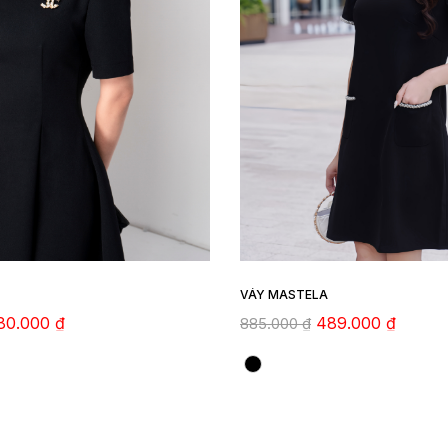
VÁY MASTELA
80.000
₫
489.000
₫
885.000
₫