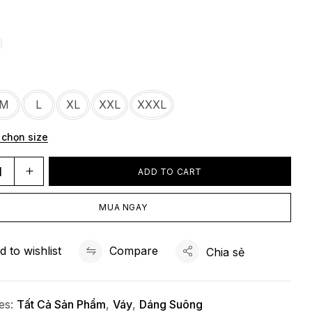
M
L
XL
XXL
XXXL
 chọn size
ADD TO CART
MUA NGAY
d to wishlist
Compare
Chia sẻ
ies:
Tất Cả Sản Phẩm
,
Váy
,
Dáng Suông