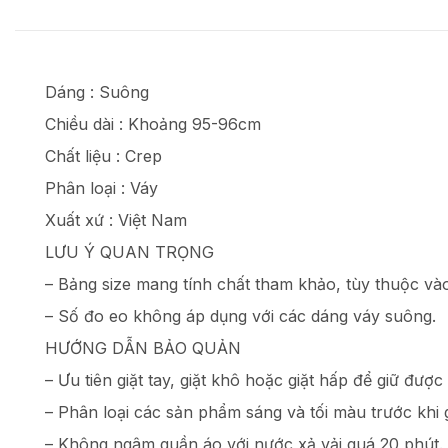
Dáng : Suông
Chiều dài : Khoảng 95-96cm
Chất liệu : Crep
Phân loại : Váy
Xuất xứ : Việt Nam
LƯU Ý QUAN TRỌNG
– Bảng size mang tính chất tham khảo, tùy thuộc vào
– Số đo eo không áp dụng với các dáng váy suông.
HƯỚNG DẪN BẢO QUẢN
– Ưu tiên giặt tay, giặt khô hoặc giặt hấp để giữ đư
– Phân loại các sản phẩm sáng và tối màu trước khi g
– Không ngâm quần áo với nước xả vải quá 20 phút.