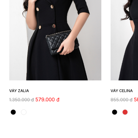
VÁY ZALIA
VÁY CELINA
579.000
₫
5
1.350.000
₫
855.000
₫