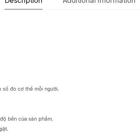
Description
Additional information
 số đo cơ thể mỗi người.
ợc độ bền của sản phẩm.
iặt.