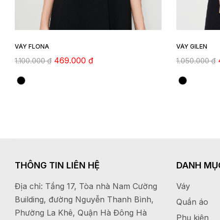
VÁY FLONA
VÁY GILEN
469.000
₫
1.100.000
₫
1.050.000
₫
THÔNG TIN LIÊN HỆ
DANH MỤ
Địa chỉ: Tầng 17, Tòa nhà Nam Cường
Váy
Building, đường Nguyễn Thanh Bình,
Quần áo
Phường La Khê, Quận Hà Đông Hà
Phụ kiện